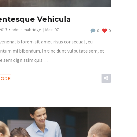
entesque Vehicula
2017
adminimabridge
Main 07
0
0
venenatis lorem sit amet risus consequat, eu
tum mi bibendum. In tincidunt vulputate sem, et
e sem dignissim quis.…
MORE