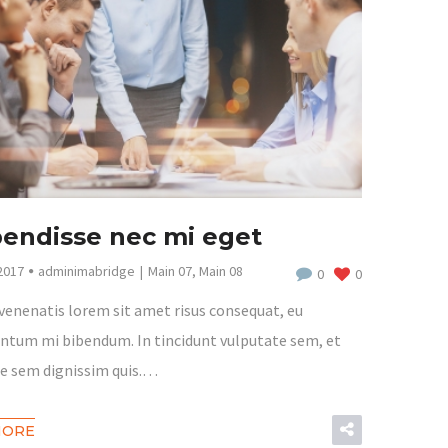
endisse nec mi eget
2017
adminimabridge
Main 07
,
Main 08
0
0
venenatis lorem sit amet risus consequat, eu
tum mi bibendum. In tincidunt vulputate sem, et
e sem dignissim quis.…
MORE