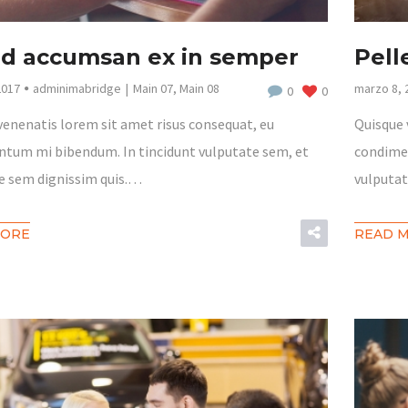
id accumsan ex in semper
Pell
2017
adminimabridge
Main 07
,
Main 08
marzo 8, 
0
0
venenatis lorem sit amet risus consequat, eu
Quisque 
tum mi bibendum. In tincidunt vulputate sem, et
condimen
e sem dignissim quis.…
vulputat
MORE
READ 