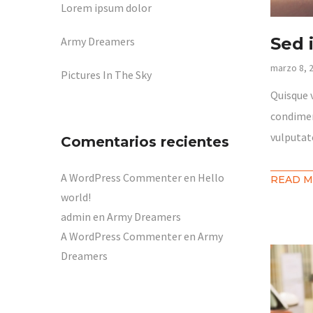
Lorem ipsum dolor
Sed 
Army Dreamers
marzo 8, 
Pictures In The Sky
Quisque 
condimen
vulputat
Comentarios recientes
A WordPress Commenter
en
Hello
READ 
world!
admin
en
Army Dreamers
A WordPress Commenter
en
Army
Dreamers