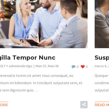
gilla Tempor Nunc
Susp
2017
adminimabridge
Main 07
,
Main 08
marzo 8, 
0
0
venenatis lorem sit amet risus consequat, eu
Quisque 
tum mi bibendum. In tincidunt vulputate sem, et
condimen
e sem dignissim quis.…
vulputat
MORE
READ 