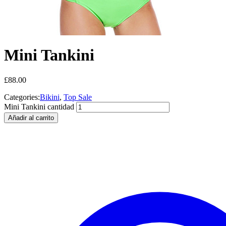
Mini Tankini
£
88.00
Categories:
Bikini
,
Top Sale
Mini Tankini cantidad
Añadir al carrito